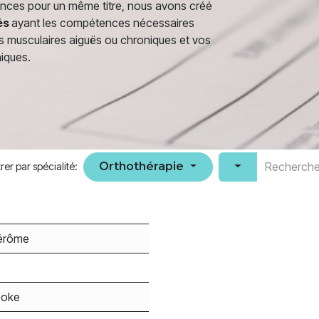
ences pour un même titre, nous avons créé
és
ayant les compétences nécessaires
s musculaires aiguës ou chroniques et vos
niques.
Orthothérapie
ltrer par spécialité:
Jérôme
ooke