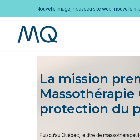
Nouvelle image, nouveau site web, nouvelle mi
Accueil
À propos
La ma
La mission pre
Massothérapie 
protection du p
Puisqu’au Québec, le titre de massothérapeute 