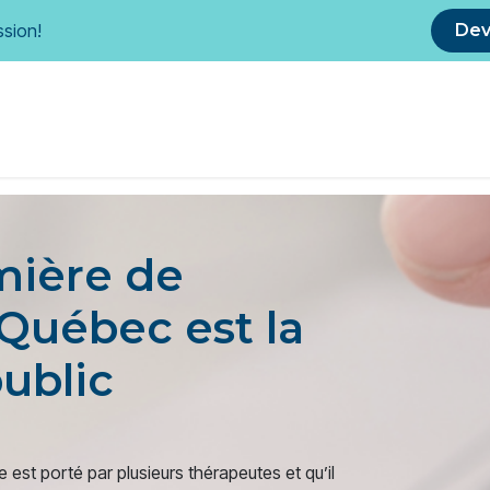
ssion!
De
ssothérapie
Protection du public
Avantages membres
mière de
Québec est la
ublic
est porté par plusieurs thérapeutes et qu’il