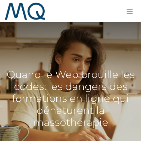
Quand le Web brouille les
codes: les dangers des
formations en ligne qui
dénaturent la
massothérapie