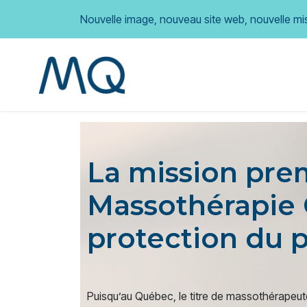
Nouvelle image, nouveau site web, nouvelle mi
Accueil
À propos
La ma
La mission pre
Massothérapie 
protection du p
Puisqu’au Québec, le titre de massothérapeute 