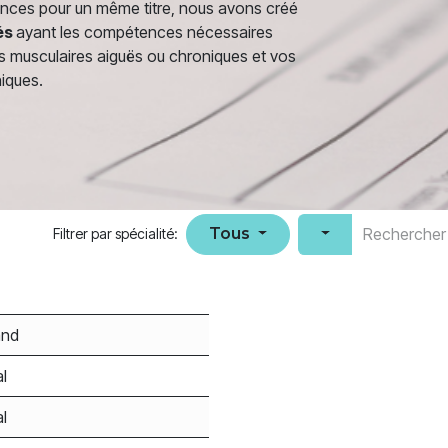
ences pour un même titre, nous avons créé
és
ayant les compétences nécessaires
s musculaires aiguës ou chroniques et vos
niques.
Tous
Filtrer par spécialité:
and
l
l