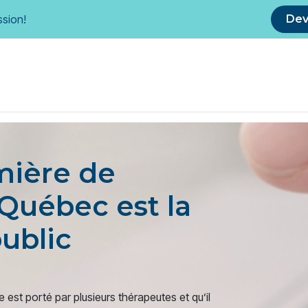
ssion!
De
ssothérapie
Protection du public
Avantages membres
mière de
Québec est la
ublic
est porté par plusieurs thérapeutes et qu’il